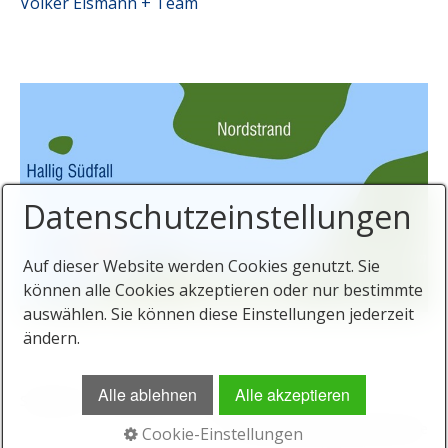
Volker Eismann + Team
Datenschutzeinstellungen
Auf dieser Website werden Cookies genutzt. Sie
können alle Cookies akzeptieren oder nur bestimmte
auswählen. Sie können diese Einstellungen jederzeit
ändern.
Alle ablehnen
Alle akzeptieren
Startseite
Datenschutz
Impressum
© 2026 www.spieskommer.de
Cookie-Einstellungen